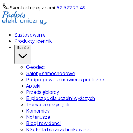
Skontaktuj się z nami:
52 522 22 49
Zastosowanie
Produkty i cennik
Branże
Geodeci
Salony samochodowe
Podprogowe zamówienia publiczne
Apteki
Przedsiębiorcy
E-pieczęć dla uczelni wyższych
Tłumacze przysięgli
Komornicy
Notariusze
Biegli rewidenci
KSeF dla biura rachunkowego