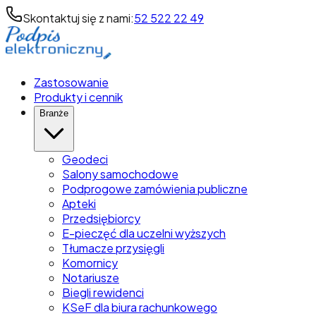
Skontaktuj się z nami:
52 522 22 49
Zastosowanie
Produkty i cennik
Branże
Geodeci
Salony samochodowe
Podprogowe zamówienia publiczne
Apteki
Przedsiębiorcy
E-pieczęć dla uczelni wyższych
Tłumacze przysięgli
Komornicy
Notariusze
Biegli rewidenci
KSeF dla biura rachunkowego